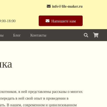
info@file-maker.ru
:00-18:00
Напишите нам
вы
Блог
Контакты
ика
 охотников, в ней представлены рассказы о многих
я передать в ней свой опыт в проведении в
зать. В нашем, современном и цивилизованном