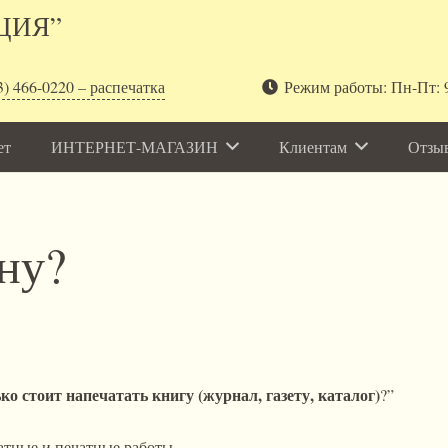
ЦИЯ”
3) 466-0220 – распечатка
Режим работы: Пн-Пт: 9
ет
ИНТЕРНЕТ-МАГАЗИН
Клиентам
Отзы
ену?
ко стоит напечатать книгу (журнал, газету, каталог)
?”
чатные и печатные работы.