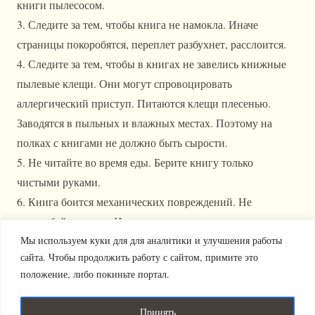
книги пылесосом.
3. Следите за тем, чтобы книга не намокла. Иначе
страницы покоробятся, переплет разбухнет, расслоится.
4. Следите за тем, чтобы в книгах не завелись книжные
пылевые клещи. Они могут спровоцировать
аллергический приступ. Питаются клещи плесенью.
Заводятся в пыльных и влажных местах. Поэтому на
полках с книгами не должно быть сырости.
5. Не читайте во время еды. Берите книгу только
чистыми руками.
6. Книга боится механических повреждений. Не
перегибайте книгу. Иначе переплет придет в негодность,
Мы используем куки для для аналитики и улучшения работы
выпадут книжные листы. Не закладывайте в книгу
сайта. Чтобы продолжить работу с сайтом, примите это
карандаши, ручки. Аккуратно, без усилий
положение, либо покиньте портал.
перелистывайте страницы. Не бросайте открытую книгу
переплетом вверх.
Принять