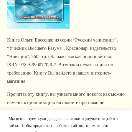
Книга Ольги Евсеенко из серии “Русский ченнелинг”,
“Учебник Высшего Разума”. Краснодар, издательство
“Новация”, 260 стр. Обложка мягкая полноцветная.
ISBN 978-5-9908770-9-2. Возможна печать книги по
требованию. Книгу Вы найдете в нашем интернет-
магазине.
Прочитав эту книгу, вы узнаете много нового: как можно
изменить цивилизацию на планете при помощи
космической энергии, как появился человек на планете,
Мы используем куки для для аналитики и улучшения работы
как человек может перемещаться в пространстве на
сайта. Чтобы продолжить работу с сайтом, примите это
большое расстояние, как исцеляться энергией планет. Вы