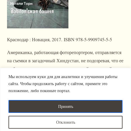
Краснодар : Новация, 2017. ISBN 978-5-9909745-5-5
Американка, работающая фоторепортером, отправляется
на съемки в загадочный Хиндустан, не подозревая, что ее
любопытство, категоричность суждений и упрямый
Мы используем куки для для аналитики и улучшения работы
характер превратят эту дорогу в путешествие длиною в
сайта. Чтобы продолжить работу с сайтом, примите это
жизнь, на которой смешаются миры и века, любовь и
положение, либо покиньте портал.
смерть, демоны, варвары и радужные миражи
Параллельных миров… Настоящая Вавилонская башня.
Принять
Издательство "Новация" 2011-2025 (с).
Политика
Отклонить
Все права защищены.
конфиденциальности