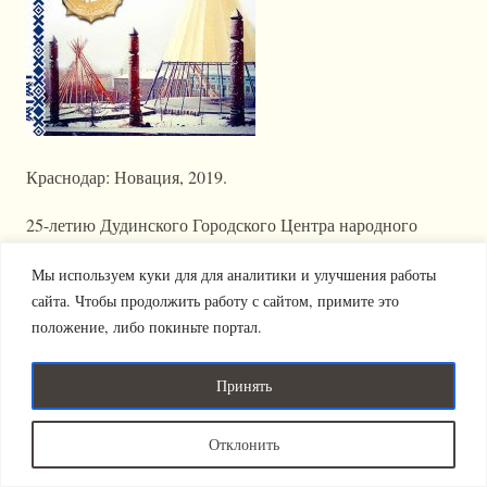
Краснодар: Новация, 2019.
25-летию Дудинского Городского Центра народного
творчества посвящается.
Мы используем куки для для аналитики и улучшения работы
сайта. Чтобы продолжить работу с сайтом, примите это
Фото:
Александр Супрунюк, Антон Герасимов,
Ярослав
положение, либо покиньте портал.
Холошненко.
Художники:
Андрей Поротов, Вячеслав Бети.
Принять
Издательство "Новация" 2011-2025 (с).
Политика
Отклонить
Все права защищены.
конфиденциальности