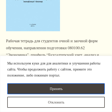
Рабочая тетрадь для студентов очной и заочной форм
обучения, направления подготовки 080100.62
“Экономика”, профиль “Бухгалтерский учет, анализ и
аудит”, квалификация – бакалавр.
Мы используем куки для для аналитики и улучшения работы
сайта. Чтобы продолжить работу с сайтом, примите это
положение, либо покиньте портал.
Издательство "Новация" 2011-2025 (с).
Политика
Все права защищены.
конфиденциальности
Принять
Отклонить