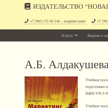
ИЗДАТЕЛЬСТВО “НОВА
+7 (961) 52-36-146 – издание книг
+7 (90
Услуги
Вышли в св
А.Б. Алдакушева
Учебное посо
подготовки и
ISBN 978-5-9
Учебное пос