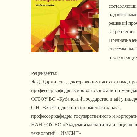
составляющим
над которыми
решений проб
закрепления 
Предназначен
системы высш
проявляющих 
Рецензенты:
Ж.Д. Дармилова, доктор экономических наук, про
профессор кафедры мировой экономики и менед
ФГБОУ ВО «Кубанский государственный универ
С.Н. Железко, доктор экономических наук,
профессор кафедры государственного и корпорат
НАН ЧОУ ВО «Академия маркетинга и социаль
технологий – ИМСИТ»